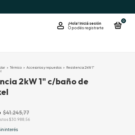
0
¡Hola!
Iniciá sesión
O podés registrarte
olar
>
Térmico
>
Accesorios y repuestos
>
Resistencia 2kW 1"
l
ncia 2kW 1" c/baño de
kel
6
$41.245,77
estos
$30.988,56
sin interés