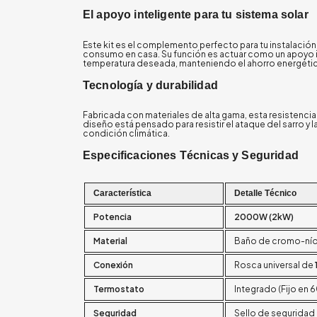
El apoyo inteligente para tu sistema solar
Este kit es el complemento perfecto para tu instalación
consumo en casa. Su función es actuar como un apoyo inte
temperatura deseada, manteniendo el ahorro energético
Tecnología y durabilidad
Fabricada con materiales de alta gama, esta resistencia
diseño está pensado para resistir el ataque del sarro y l
condición climática.
Especificaciones Técnicas y Seguridad
Característica
Detalle Técnico
Potencia
2000W (2kW)
Material
Baño de cromo-níqu
Conexión
Rosca universal de
Termostato
Integrado (Fijo en 
Seguridad
Sello de seguridad 