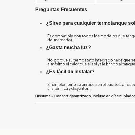
Preguntas Frecuentes
¿Sirve para cualquier termotanque so
Es compatible con todos los modelos que tengan 
del mercado).
¿Gasta mucha luz?
No, porque su termostato integrado hace que se
al máximo el calor que el sol ya le brindó al tanque
¿Es fácil de instalar?
Sí, simplemente se enrosca en el puerto corresp
una térmica y disyuntor).
Hissuma – Confort garantizado, incluso en días nublado