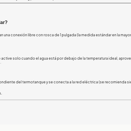
lar?
una conexión libre con rosca de 1 pulgada (la medida estándar en la mayor
 active solo cuando el agua está por debajo de la temperatura ideal, apro
.
ondiente del termotanque y se conecta a la red eléctrica (se recomienda s
s.