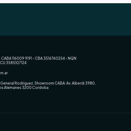
- CABA 116009 9191 - CBA 3516760254 - NQN
RCU 3585107124
m.ar
0, General Rodriguez. Showroom CABA: Av. Alberdi 3980,
 los Alemanes 3200 Cordoba