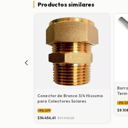
Productos similares
Barr
Term
 termotanque
Conector de Bronce 3/4 Hissuma
o o sensor de
para Colectores Solares
-
9
%
O
$8.10
-
9
%
OFF
$34.456,61
$37.902,28