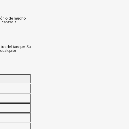
ación o de mucho
lcanzar la
tro del tanque. Su
 cualquier