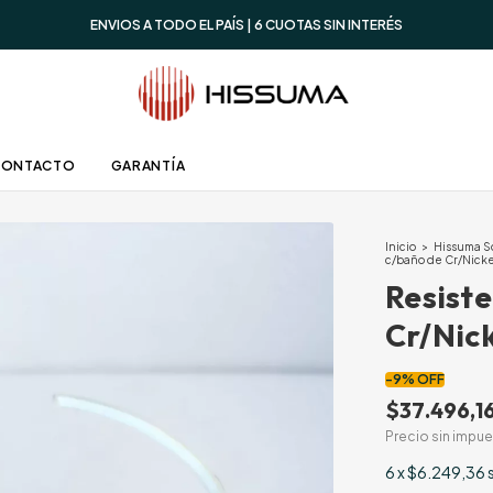
ENVIOS A TODO EL PAÍS | 6 CUOTAS SIN INTERÉS
CONTACTO
GARANTÍA
Inicio
>
Hissuma S
c/baño de Cr/Nicke
Resiste
Cr/Nic
-
9
%
OFF
$37.496,1
Precio sin impu
6
x
$6.249,36