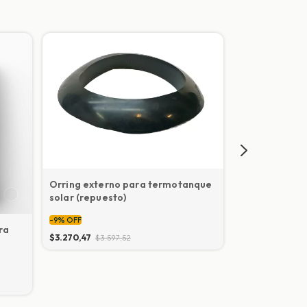
Orring externo para termotanque
solar (repuesto)
-
9
%
OFF
ra
Repuesto Tub
$3.270,47
$3.597,52
Termotanque 
-
9
%
OFF
$22.454,25
$24.