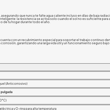
, asegurando que nunca te falte agua caliente incluso en días de baja radi
ligente: la resistencia se activa solo cuando el sol no es suficiente para a
 de tu hogar durante todo el año.
 cuenta con un recubrimiento especial para soportar el trabajo continuo den
a corrosión, garantizando una larga vida útil y un funcionamiento seguro bajo
el (Anticorrosivo)
1 pulgada
60°C)
eléctrica y O-ring para alta temperatura