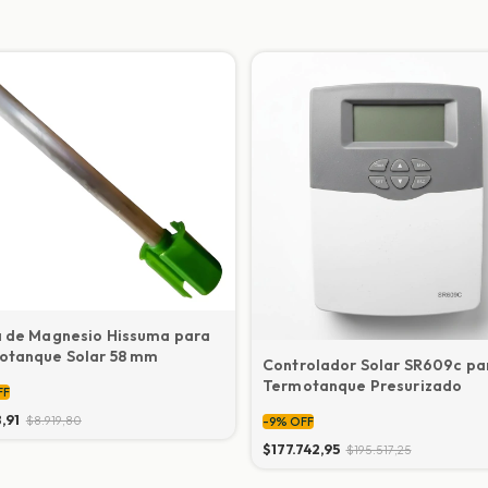
a de Magnesio Hissuma para
otanque Solar 58 mm
Controlador Solar SR609c pa
Termotanque Presurizado
FF
8,91
$8.919,80
-
9
%
OFF
$177.742,95
$195.517,25