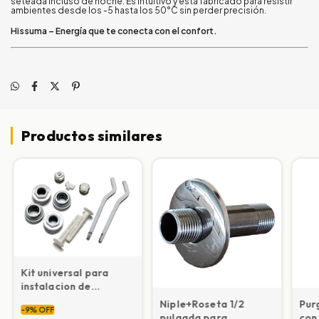
seteada incluso de noche. Es intuitivo y está fabricado para resistir
ambientes desde los -5 hasta los 50°C sin perder precisión.
Hissuma – Energía que te conecta con el confort.
Productos similares
Kit universal para
instalacion de
radiadores H8001B
Niple+Roseta 1/2
Pur
-
9
%
OFF
pulgada para
con