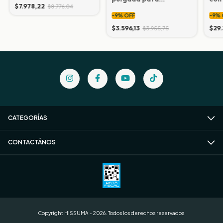
$7.978,22
$8.776,04
radiadores
pul
-
9
%
OFF
-
9
%
$3.596,13
$29.
$3.955,75
CATEGORÍAS
CONTACTÁNOS
Copyright HISSUMA - 2026. Todos los derechos reservados.