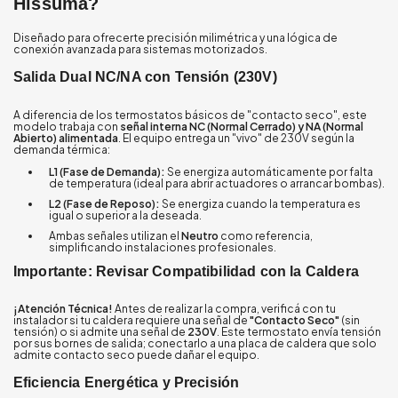
Hissuma?
Diseñado para ofrecerte precisión milimétrica y una lógica de
conexión avanzada para sistemas motorizados.
Salida Dual NC/NA con Tensión (230V)
A diferencia de los termostatos básicos de "contacto seco", este
modelo trabaja con
señal interna NC (Normal Cerrado) y NA (Normal
Abierto) alimentada
. El equipo entrega un "vivo" de 230V según la
demanda térmica:
L1 (Fase de Demanda):
Se energiza automáticamente por falta
de temperatura (ideal para abrir actuadores o arrancar bombas).
L2 (Fase de Reposo):
Se energiza cuando la temperatura es
igual o superior a la deseada.
Ambas señales utilizan el
Neutro
como referencia,
simplificando instalaciones profesionales.
Importante: Revisar Compatibilidad con la Caldera
¡Atención Técnica!
Antes de realizar la compra, verificá con tu
instalador si tu caldera requiere una señal de
"Contacto Seco"
(sin
tensión) o si admite una señal de
230V
. Este termostato envía tensión
por sus bornes de salida; conectarlo a una placa de caldera que solo
admite contacto seco puede dañar el equipo.
Eficiencia Energética y Precisión