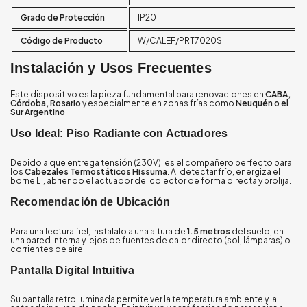
Grado de Protección
IP20
Código de Producto
W/CALEF/PRT7020S
Instalación y Usos Frecuentes
Este dispositivo es la pieza fundamental para renovaciones en
CABA,
Córdoba, Rosario
y especialmente en zonas frías como
Neuquén o el
Sur Argentino
.
Uso Ideal: Piso Radiante con Actuadores
Debido a que entrega tensión (230V), es el compañero perfecto para
los
Cabezales Termostáticos Hissuma
. Al detectar frío, energiza el
borne L1, abriendo el actuador del colector de forma directa y prolija.
Recomendación de Ubicación
Para una lectura fiel, instalalo a una altura de
1.5 metros
del suelo, en
una pared interna y lejos de fuentes de calor directo (sol, lámparas) o
corrientes de aire.
Pantalla Digital Intuitiva
Su pantalla retroiluminada permite ver la temperatura ambiente y la