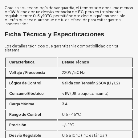
Gracias a su tecnología de vanguardia, el termostato consume menos
de
1W
. Viene con un desvío estándar de
1°C
, pero es totalmente
regulable entre
0.5 y 10°C
, permitiéndote decidir qué tan sensible
querés que sea el arranque de tu calefacción para evitar gastos
innecesarios.
Ficha Técnica y Especificaciones
Los detalles técnicos que garantizan la compatibilidad con tu
sistema:
Característica
Detalle Técnico
Voltaje / Frecuencia
220V / 50 Hz
Lógica de Control
Salida con Tensión 230V (L1 / L2)
Consumo Eléctrico
< 1W (Ultra bajo consumo)
Carga Máxima
3 A
Rango de Control
0.5 - 45°C
Precisión
+/- 1°C
Desvío Regulable
0.5 a 10°C (1°C estándar)