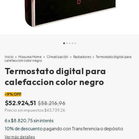
Inicio
>
Hissuma Home
>
Climatización
>
Radiadores
>
Termostato digital para
calefaccion color negro
Termostato digital para
calefaccion color negro
-
9
%
OFF
$52.924,51
$58.216,96
Precio sin impuestos
$43.739,26
6
x
$8.820,75
sin interés
10% de descuento
pagando con Transferencia o depósito
Ver más detalles