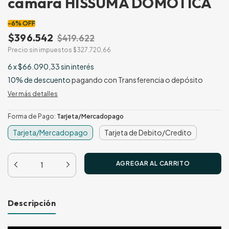
camara HISSUMA DOMOTICA
-
6
%
OFF
$396.542
$419.622
Precio sin impuestos
$327.720,66
6
x
$66.090,33
sin interés
10% de descuento
pagando con Transferencia o depósito
Ver más detalles
Forma de Pago:
Tarjeta/Mercadopago
Tarjeta/Mercadopago
Tarjeta de Debito/Credito
Descripción