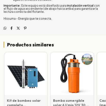
Importante:
Este equipo está diseñado para
instalación vertical
con
el flujo de agua ascendente (de abajo hacia arriba) para garantizar la
lectura correcta del flotante.
Hissuma – Energía que te conecta.
Productos similares
Kit de bombeo solar
Bomba sumergible
Cau
completo
solar 6 l/min 12V 30 m
(me