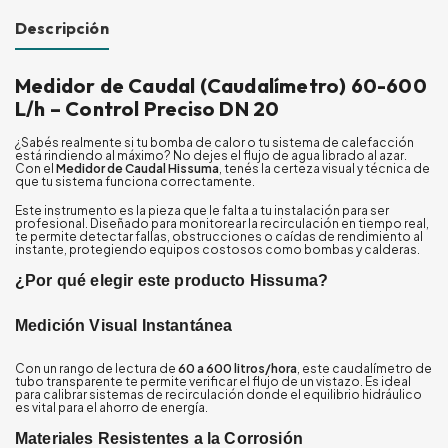
Descripción
Medidor de Caudal (Caudalímetro) 60-600
L/h – Control Preciso DN 20
¿Sabés realmente si tu bomba de calor o tu sistema de calefacción
está rindiendo al máximo? No dejes el flujo de agua librado al azar.
Con el
Medidor de Caudal Hissuma
, tenés la certeza visual y técnica de
que tu sistema funciona correctamente.
Este instrumento es la pieza que le falta a tu instalación para ser
profesional. Diseñado para monitorear la recirculación en tiempo real,
te permite detectar fallas, obstrucciones o caídas de rendimiento al
instante, protegiendo equipos costosos como bombas y calderas.
¿Por qué elegir este producto Hissuma?
Medición Visual Instantánea
Con un rango de lectura de
60 a 600 litros/hora
, este caudalímetro de
tubo transparente te permite verificar el flujo de un vistazo. Es ideal
para calibrar sistemas de recirculación donde el equilibrio hidráulico
es vital para el ahorro de energía.
Materiales Resistentes a la Corrosión