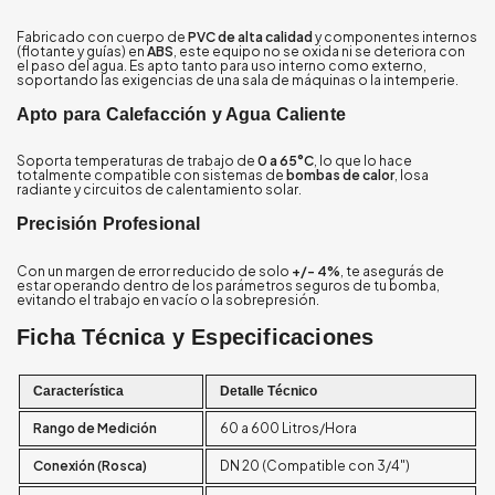
Fabricado con cuerpo de
PVC de alta calidad
y componentes internos
(flotante y guías) en
ABS
, este equipo no se oxida ni se deteriora con
el paso del agua. Es apto tanto para uso interno como externo,
soportando las exigencias de una sala de máquinas o la intemperie.
Apto para Calefacción y Agua Caliente
Soporta temperaturas de trabajo de
0 a 65°C
, lo que lo hace
totalmente compatible con sistemas de
bombas de calor
, losa
radiante y circuitos de calentamiento solar.
Precisión Profesional
Con un margen de error reducido de solo
+/- 4%
, te asegurás de
estar operando dentro de los parámetros seguros de tu bomba,
evitando el trabajo en vacío o la sobrepresión.
Ficha Técnica y Especificaciones
Característica
Detalle Técnico
Rango de Medición
60 a 600 Litros/Hora
Conexión (Rosca)
DN 20 (Compatible con 3/4")