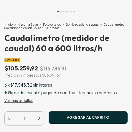
Inicio
>
Hissuma Solar
>
Fotovoltaico
>
Bombeo solar de agua
>
Caudalímetro
(medidor de caudal) 60 a 600 litros/h
Caudalímetro (medidor de
caudal) 60 a 600 litros/h
-
9
%
OFF
$105.259,92
$115.785,91
Precio sin impuestos
$86.991,67
6
x
$17.543,32
sin interés
10% de descuento
pagando con Transferencia o depósito
Ver más detalles