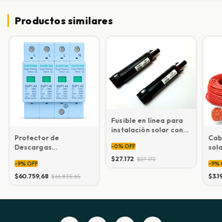
Productos similares
Fusible en línea para
instalación solar con
Protector de
Cab
conector MC4 10A
Descargas
sol
-
0
%
OFF
Atmosféricas
mm
$27.172
$27.172
-
9
%
OFF
-
9
%
Trifásico – Protección
Contra Rayos
$60.759,68
$3.1
$66.835,65