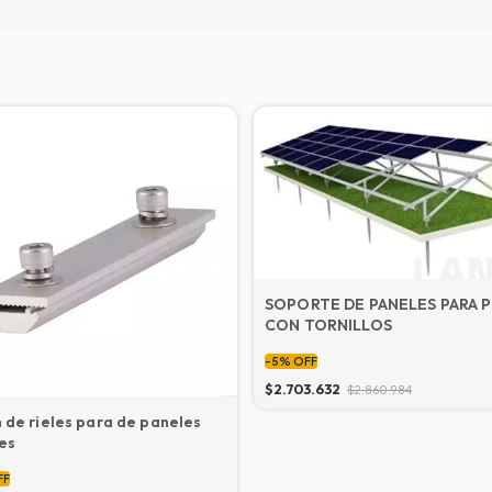
SOPORTE DE PANELES PARA P
CON TORNILLOS
-
5
%
OFF
$2.703.632
$2.860.984
 de rieles para de paneles
es
FF