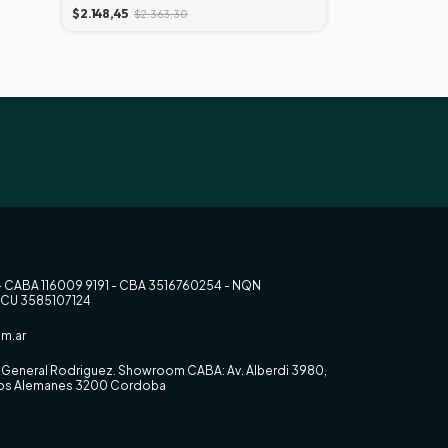
$2.148,45
$2.363,30
$81.186,39
$89.
- CABA 116009 9191 - CBA 3516760254 - NQN
RCU 3585107124
m.ar
0, General Rodriguez. Showroom CABA: Av. Alberdi 3980,
 los Alemanes 3200 Cordoba