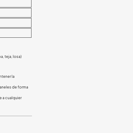
, teja, losa)
ntener la
paneles de forma
e a cualquier