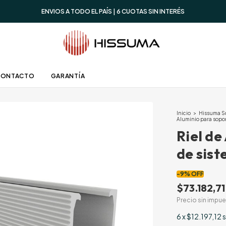
ENVIOS A TODO EL PAÍS | 6 CUOTAS SIN INTERÉS
CONTACTO
GARANTÍA
Inicio
>
Hissuma S
Aluminio para sopo
Riel de
de sis
-
9
%
OFF
$73.182,71
Precio sin impu
6
x
$12.197,12
s