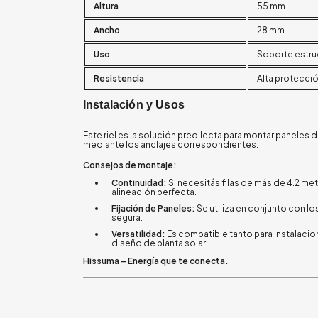
Altura
55 mm
Ancho
28 mm
Uso
Soporte estru
Resistencia
Alta protecció
Instalación y Usos
Este riel es la solución predilecta para montar paneles d
mediante los anclajes correspondientes.
Consejos de montaje:
Continuidad:
Si necesitás filas de más de 4.2 met
alineación perfecta.
Fijación de Paneles:
Se utiliza en conjunto con l
segura.
Versatilidad:
Es compatible tanto para instalacio
diseño de planta solar.
Hissuma – Energía que te conecta.