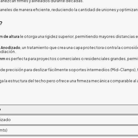
rmanezcan firmes y alineados durante décadas.
 paneles de manera eficiente, reduciendo la cantidad de uniones y optimiza
?
m de altura
le otorga una rigidez superior, permitiendo mayores distancias 
o Anodizado
, un tratamiento que crea una capa protectora contra la corrosión
adiación.
 mm
es perfecta para proyectos comerciales o residenciales grandes, perm
e precisión para deslizar fácilmente soportes intermedios (Mid-Clamps), f
ga la estructura del techo pero ofrece una firmeza mecánica comparable al 
o
dizado
mts)