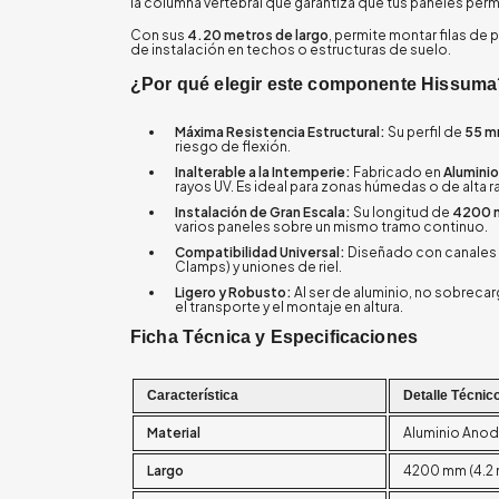
la columna vertebral que garantiza que tus paneles pe
Con sus
4.20 metros de largo
, permite montar filas de
de instalación en techos o estructuras de suelo.
¿Por qué elegir este componente Hissuma
Máxima Resistencia Estructural:
Su perfil de
55 m
riesgo de flexión.
Inalterable a la Intemperie:
Fabricado en
Alumini
rayos UV. Es ideal para zonas húmedas o de alta r
Instalación de Gran Escala:
Su longitud de
4200
varios paneles sobre un mismo tramo continuo.
Compatibilidad Universal:
Diseñado con canales d
Clamps) y uniones de riel.
Ligero y Robusto:
Al ser de aluminio, no sobrecar
el transporte y el montaje en altura.
Ficha Técnica y Especificaciones
Característica
Detalle Técnic
Material
Aluminio Ano
Largo
4200 mm (4.2 