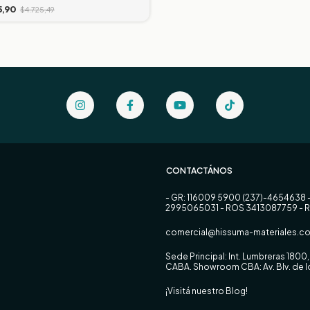
5,90
$4.725,49
CONTACTÁNOS
- GR: 116009 5900 (237)-4654638 
2995065031 - ROS 3413087759 - 
comercial@hissuma-materiales.co
Sede Principal: Int. Lumbreras 180
CABA. Showroom CBA: Av. Blv. de
¡Visitá nuestro Blog!