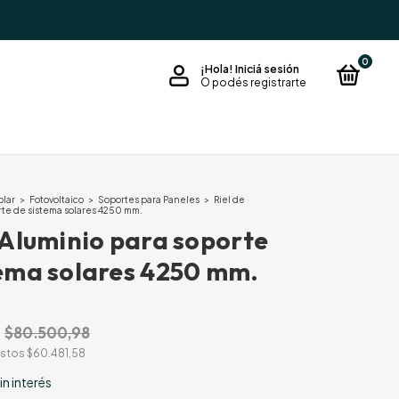
0
¡Hola!
Iniciá sesión
O podés registrarte
olar
>
Fotovoltaico
>
Soportes para Paneles
>
Riel de
rte de sistema solares 4250 mm.
 Aluminio para soporte
tema solares 4250 mm.
$80.500,98
estos
$60.481,58
in interés