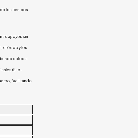
ndo los tiempos
entre apoyos sin
, el óxido y los
itiendo colocar
inales (End-
acero, facilitando