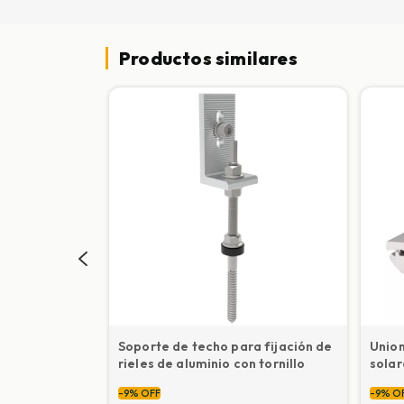
Productos similares
Soporte de techo para fijación de
Union
rieles de aluminio con tornillo
solar
aluminio
-
9
%
OFF
-
9
%
O
les solares