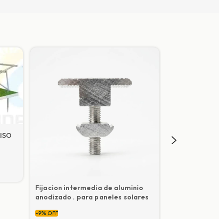
ISO
Fijacion intermedia de aluminio
Soporte Tornil
anodizado . para paneles solares
estructuras a 
-
9
%
OFF
-
9
%
OFF