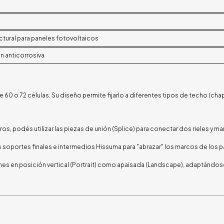
ctural para paneles fotovoltaicos
n anticorrosiva
e 60 o 72 células. Su diseño permite fijarlo a diferentes tipos de techo (chapa
ros, podés utilizar las piezas de unión (Splice) para conectar dos rieles y ma
os soportes finales e intermedios Hissuma para "abrazar" los marcos de los 
nes en posición vertical (Portrait) como apaisada (Landscape), adaptándos