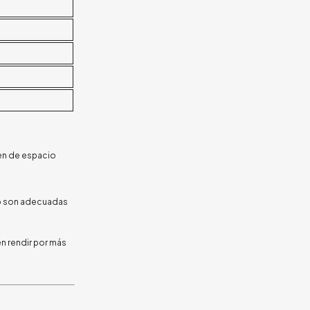
n de espacio
eno son adecuadas
en rendir por más