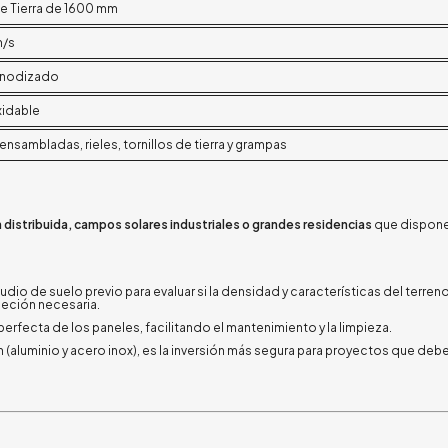
de Tierra de 1600 mm
m/s
Anodizado
xidable
ensambladas, rieles, tornillos de tierra y grampas
 distribuida, campos solares industriales o grandes residencias
que dispone
tudio de suelo previo para evaluar si la densidad y características del terr
sujeción necesaria.
perfecta de los paneles, facilitando el mantenimiento y la limpieza.
an (aluminio y acero inox), es la inversión más segura para proyectos que deb