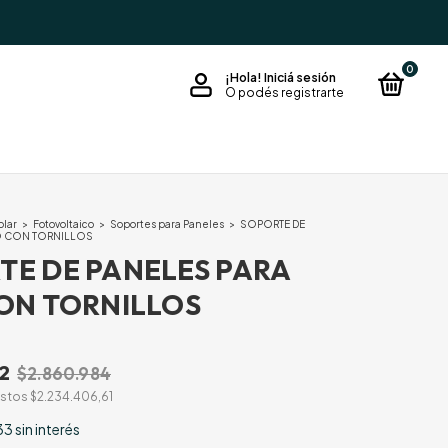
0
¡Hola!
Iniciá sesión
O podés registrarte
olar
>
Fotovoltaico
>
Soportes para Paneles
>
SOPORTE DE
SO CON TORNILLOS
TE DE PANELES PARA
CON TORNILLOS
2
$2.860.984
estos
$2.234.406,61
33
sin interés