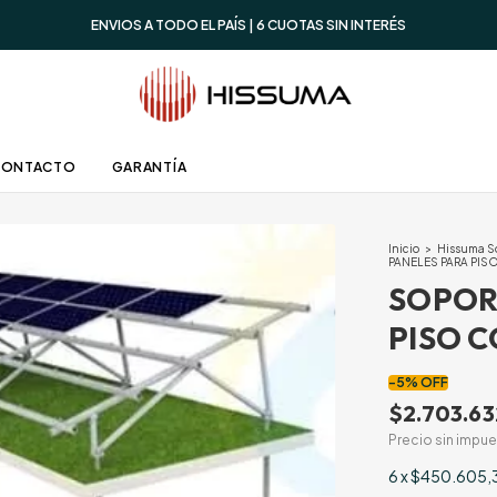
ENVIOS A TODO EL PAÍS | 6 CUOTAS SIN INTERÉS
CONTACTO
GARANTÍA
Inicio
>
Hissuma S
PANELES PARA PI
SOPOR
PISO 
-
5
%
OFF
$2.703.63
Precio sin impu
6
x
$450.605,