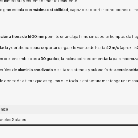
ón es inmediata y extremadamente resistente.
de gran escala con
máxima estabilidad
, capaz de soportar condiciones climá
jación a tierra de 1600 mm
permite un anclaje firme sin esperar tiempos de f
lada y certificada para soportar cargas de viento de hasta
42 m/s
(aprox. 15
en pre-ensamblados a
30 grados
, la inclinación recomendada para maximiza
erfiles de
aluminio anodizado
de alta resistencia y bulonería de
acero inoxid
de conexión a tierra que aseguran que toda la estructura mantenga una mas
cnico
aneles Solares