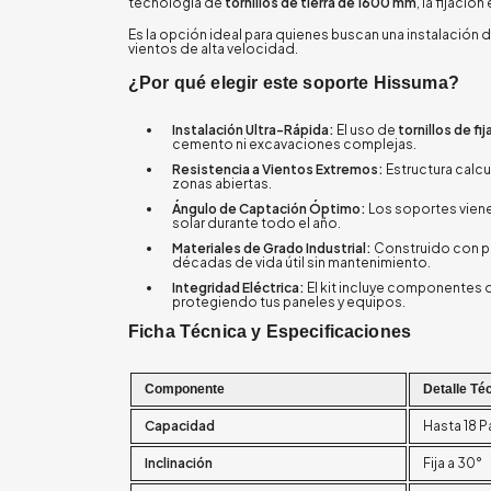
tecnología de
tornillos de tierra de 1600 mm
, la fijaci
Es la opción ideal para quienes buscan una instalación 
vientos de alta velocidad.
¿Por qué elegir este soporte Hissuma?
Instalación Ultra-Rápida:
El uso de
tornillos de fi
cemento ni excavaciones complejas.
Resistencia a Vientos Extremos:
Estructura calcu
zonas abiertas.
Ángulo de Captación Óptimo:
Los soportes vien
solar durante todo el año.
Materiales de Grado Industrial:
Construido con p
décadas de vida útil sin mantenimiento.
Integridad Eléctrica:
El kit incluye componentes 
protegiendo tus paneles y equipos.
Ficha Técnica y Especificaciones
Componente
Detalle Té
Capacidad
Hasta 18 P
Inclinación
Fija a 30°