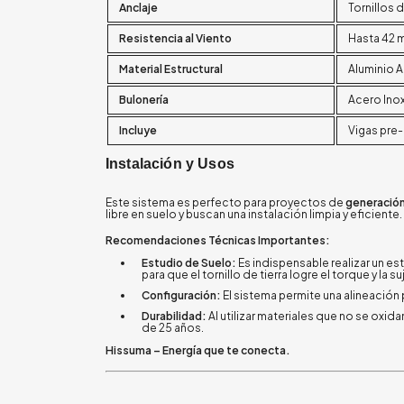
Anclaje
Tornillos 
Resistencia al Viento
Hasta 42 
Material Estructural
Aluminio 
Bulonería
Acero Ino
Incluye
Vigas pre-
Instalación y Usos
Este sistema es perfecto para proyectos de
generación
libre en suelo y buscan una instalación limpia y eficiente.
Recomendaciones Técnicas Importantes:
Estudio de Suelo:
Es indispensable realizar un es
para que el tornillo de tierra logre el torque y la 
Configuración:
El sistema permite una alineación 
Durabilidad:
Al utilizar materiales que no se oxid
de 25 años.
Hissuma – Energía que te conecta.