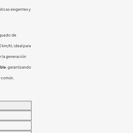
ticas exigentes y
raguado de
0 km/h), ideal para
r la generación
able
, garantizando
a común,