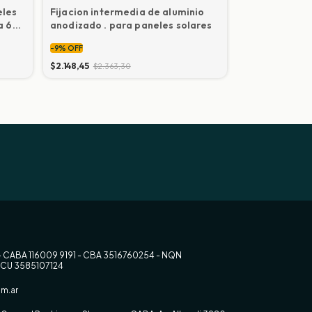
eles
Fijacion intermedia de aluminio
Union de riel
a 6
anodizado . para paneles solares
solares
-
9
%
OFF
-
9
%
OFF
$2.148,45
$2.363,30
$4.295,90
$4.72
- CABA 116009 9191 - CBA 3516760254 - NQN
RCU 3585107124
m.ar