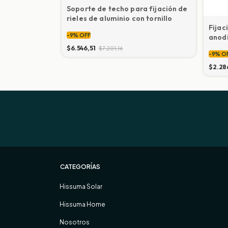
a soporte de
Soporte de techo para fijación de
0 mm.
rieles de aluminio con tornillo
Fijac
-
9
%
OFF
anodi
$6.546,51
$7.201,16
-
9
%
O
$2.28
CATEGORÍAS
Hissuma Solar
Hissuma Home
Nosotros