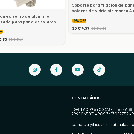
Soporte para fijacion de pan
solares de vidrio sin marco 4 
ion extremo de aluminio
mm.
-
9
%
OFF
zado para paneles solares
$5.014,57
$5.516,02
FF
6,95
$2.515,64
CONTACTÁNOS
- GR: 116009 5900 (237)-4654638 
2995065031 - ROS 3413087759 - 
comercial@hissuma-materiales.co