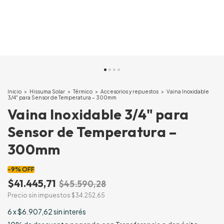
Inicio
>
Hissuma Solar
>
Térmico
>
Accesorios y repuestos
>
Vaina Inoxidable
3/4" para Sensor de Temperatura – 300mm
Vaina Inoxidable 3/4" para
Sensor de Temperatura –
300mm
-
9
%
OFF
$41.445,71
$45.590,28
Precio sin impuestos
$34.252,65
6
x
$6.907,62
sin interés