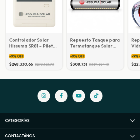
Controlador Solar
Repuesto Tanque para
Rep
Hissuma SR81 – Piletas
Termotanque Solar
Vid
y Calefacción
Hissuma SD G
Ter
-
9
%
OFF
-
9
%
OFF
-
9
%
His
$248.330,66
$308.731
$22.
$273.163,73
$339.604,10
CATEGORÍAS
CONTACTÁNOS