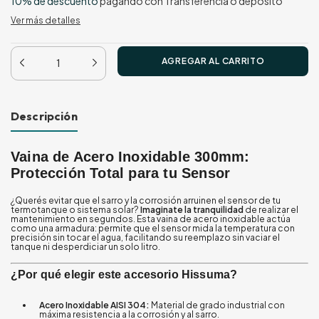
10% de descuento
pagando con Transferencia o depósito
Ver más detalles
Descripción
Vaina de Acero Inoxidable 300mm:
Protección Total para tu Sensor
¿Querés evitar que el sarro y la corrosión arruinen el sensor de tu
termotanque o sistema solar?
Imaginate la tranquilidad
de realizar el
mantenimiento en segundos. Esta vaina de acero inoxidable actúa
como una armadura: permite que el sensor mida la temperatura con
precisión sin tocar el agua, facilitando su reemplazo sin vaciar el
tanque ni desperdiciar un solo litro.
¿Por qué elegir este accesorio Hissuma?
Acero Inoxidable AISI 304:
Material de grado industrial con
máxima resistencia a la corrosión y al sarro.