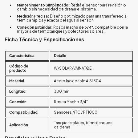
Mantenimiento Simplificado:
Retirá el sensor para revisión o
cambio sin necesidad de drenar el sistema.
Medición Precisa:
Diseño optimizado para una transferencia
térmica rápida y exacta del agua al sensor.
Conexión Estándar:
Rosca
macho de 3/4"
, compatible con la
mayoría de termotanques y colectores solares.
Ficha Técnica y Especificaciones
Característica
Detalle
Código de
W/SOLAR/VAINATQE
producto
Material
Acero Inoxidable AISI 304
Longitud
300 mm
Conexión
Rosca Macho 3/4"
Compatibilidad
Sensores NTC / PT1000
Tanques solares, termotanques,
Aplicación
calderas