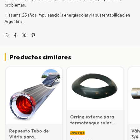
problemas.
Hissuma: 25 años impulsando la energía solar y la sustentabilidad en
Argentina.
Productos similares
Orring externo para
termotanque solar
(repuesto)
Repuesto Tubo de
Vál
-
9
%
OFF
Vidrio para
3/4 