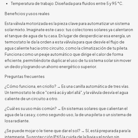
Temperatura de trabajo: Diseñada para fluidos entre 5 y 95 °C.
Beneficios y usos reales
Esta válvula motorizada es la pieza clave para automatizar un sistema
solar mixto. Imaginate este caso: tus colectores solares ya calentaron
el tanque de agua de tu casa. En lugar de desperdiciar esa energía, un
termostato le da la orden a esta válvula para que desvíe el flujo de
agua caliente hacia otro circuito, como la climatización de tu pileta.
Funciona como un peaje automático que dirige el calor de forma
eficiente, permitiéndote duplicar el uso de tu sistema solar sin mover
un dedo y logrando un ahorro energético superior.
Preguntas frecuentes
¿Cómo funciona, en criollo? → Es una canilla automática de tres vías.
Un termostato le dice "cerrá acá y abrí allá", y la válvula desvía el agua
caliente de un circuito a otro.
¿Cuál es su uso más común? → En sistemas solares que calientan el
agua de la casa y, como segundo uso, la de una pileta o un sistema de
losa radiante.
¿Se puede mojar o le tiene que dar el sol? → Sí, está preparada para la
intemperie. Su protección IP65 la cuida de la lluvia y el polvo sin