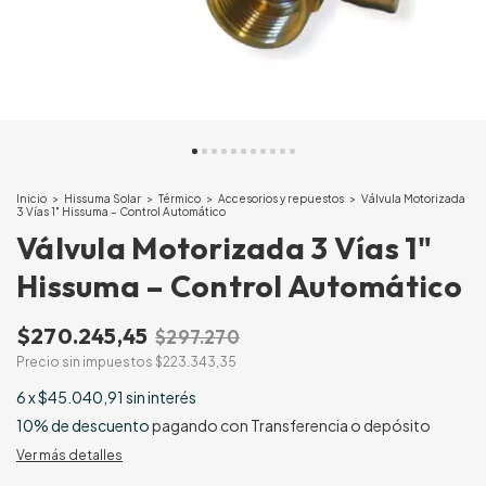
Inicio
>
Hissuma Solar
>
Térmico
>
Accesorios y repuestos
>
Válvula Motorizada
3 Vías 1" Hissuma – Control Automático
Válvula Motorizada 3 Vías 1"
Hissuma – Control Automático
$270.245,45
$297.270
Precio sin impuestos
$223.343,35
6
x
$45.040,91
sin interés
10% de descuento
pagando con Transferencia o depósito
Ver más detalles