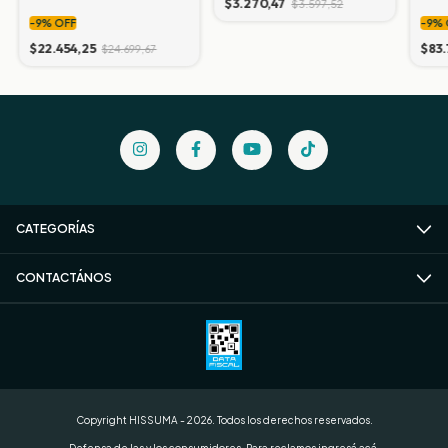
$3.270,47
$3.597,52
Termotanque Solar
Seg
-
9
%
OFF
-
9
%
Hissuma
$22.454,25
$83.
$24.699,67
CATEGORÍAS
CONTACTÁNOS
Copyright HISSUMA - 2026. Todos los derechos reservados.
Defensa de las y los consumidores. Para reclamos
ingresá acá.